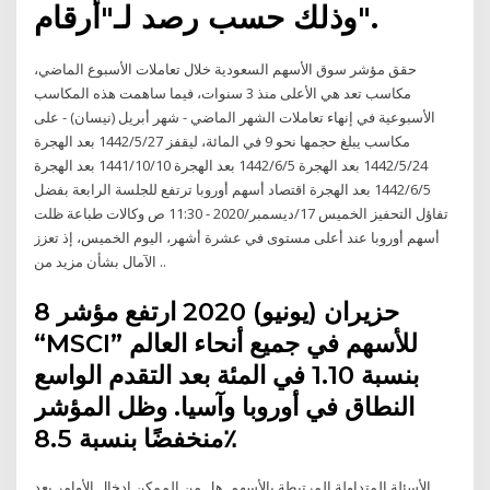
وذلك حسب رصد لـ"أرقام".
حقق مؤشر سوق الأسهم السعودية خلال تعاملات الأسبوع الماضي،
مكاسب تعد هي الأعلى منذ 3 سنوات، فيما ساهمت هذه المكاسب
الأسبوعية في إنهاء تعاملات الشهر الماضي - شهر أبريل (نيسان) - على
مكاسب يبلغ حجمها نحو 9 في المائة، ليقفز 27‏‏/5‏‏/1442 بعد الهجرة
24‏‏/5‏‏/1442 بعد الهجرة 5‏‏/6‏‏/1442 بعد الهجرة 10‏‏/10‏‏/1441 بعد الهجرة
5‏‏/6‏‏/1442 بعد الهجرة اقتصاد أسهم أوروبا ترتفع للجلسة الرابعة بفضل
تفاؤل التحفيز الخميس 17/ديسمبر/2020 - 11:30 ص وكالات طباعة ظلت
أسهم أوروبا عند أعلى مستوى في عشرة أشهر، اليوم الخميس، إذ تعزز
الآمال بشأن مزيد من ..
8 حزيران (يونيو) 2020 ارتفع مؤشر
“MSCI” للأسهم في جميع أنحاء العالم
بنسبة 1.10 في المئة بعد التقدم الواسع
النطاق في أوروبا وآسيا. وظل المؤشر
منخفضًا بنسبة 8.5٪
الأسئلة المتداولة المرتبطة بالأسهم. هل من الممكن إدخال الأوامر بعد