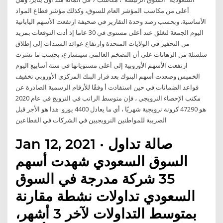
أعلى من مكاسب المؤشر العام للسوق، وكذلك مؤشر قطاع المواد
الأساسية. وبحسب رصد وحدة التقارير في صحيفة ارتفعت الأسهم اليابانية
اليوم الجمعة لتغلق عند أعلى مستوى في 30 عاما إذ أدت التوقعات بمزيد
من التحفيز في الولايات المتحدة وارتفاع عوائد السندات إلى إطلاق
سلسلة من الرهانات على أن التضخم العالمي سيتسارع، بحسب ما نشرت
ارتفعت الأسهم الأوروبية إلى أعلى مستوياتها في ستة أسابيع اليوم
الخميس وصعدت أسهم البنوك بعد قرار البنك المركزي الأوروبي تخفيف
قواعد الضمانات في حين استفادت أ وفقًا للأرقام الرسمية الصادرة عن
مكتب الإحصاء النرويجي ، فإن متوسط الراتب في النرويج في عام 2020
هو 47290 كرونة نرويجية شهريًا ، أي ما يعادل 4400 يورو. هذا هو الأجر قبل
الضريبة للمواطنين النرويجيين في الشركات في القطاعين
Jan 12, 2021 · صالة تداول
السوق السعودي شهدت أسهم
35 شركة مدرجة في السوق
السعودي تداولات نشطة مقارنة
بمتوسط التداولات لآخر 3 أشهر،