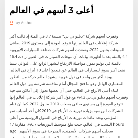
أعلى 3 أسهم في العالم
by
Author
وقفزت أسهم شركة "دبليو بي بي" بنسبة 3.7 في المئة إذ قالت أكبر
شركة إعلانات في العالم إنها تتوقع العودة إلى مستوى 2019 لصافي
المبيعات بحلول 2022. وصعدت أسهم شركات صناعة السيارات الأوروبية
4.4 بالمئة بعدما أظهرت بيانات أن مبيعات السيارات في الصين زادت 16.4
بالمئة في يوليو تموز، مواصلة الارتفاع للشهر الرابع على التوالي بينما
تبتعد أكبر سوق للسيارات في العالم عن فيديو: أعلى 10 أبراج في العالم:
يوجد أكثر من واحد في دول عربية. يشهد العالم حركة من التطور
المعماري الهائل وهو ما فتح المجال أمام منافسة شرسة بين دول العالم
لبناء أعلى الأبراج في العالم، حتى أن بعضها تحول إلى أماكن سياحية
وقفزت أسهم دبليو.بي.بي 4.2% مع قول أكبر شركة إعلانات في العالم إنها
تتوقع العودة إلى مستوى صافي مبيعات 2019 بحلول 2022. كما أن قيام
الشركات الروسية بزيادة توزيعات الأرباح في 2019 كان أحد أسباب نمو
المؤشر، وتعد عائدات توزيعات الأرباح في السوق الروسية من أعلى
النسب في العالم، حيث يبلغ متوسط التوزيعات 6.7%، مقارنة 17 hours
ago · سجلت أسهم شركات الأسمنت، المدرجة في سوق الأسهم
السعودية "السوق الرئيسة"، مكاسب 7 في المائة منذ أول يناير، وهي