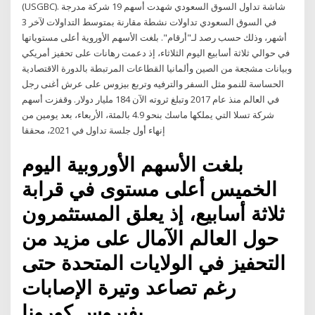
(USGBC). شاشة تداول السوق السعودي شهدت أسهم 19 شركة مدرجة
في السوق السعودي تداولات نشطة مقارنة بمتوسط التداولات لآخر 3
أشهر، وذلك حسب رصد لـ"أرقام". بلغت الأسهم الأوروية أعلى مستوياتها
في حوالي ثلاثة أسابيع اليوم الثلاثاء، إذ دعمت رهانات على تحفيز أمريكي
وبيانات مشجعة من الصين وألمانيا القطاعات المرتبطة بالدورة الاقتصادية
الحساسة للنمو مثل السفر والترفيه وتربع بيزوس على عرش أغنى رجل
في العالم منذ عام 2017 وتبلغ ثروته الآن 184 مليار دولار. وقفزت أسهم
شركة تسلا التي يملكها ماسك بنحو 4.9 بالمئة، الأربعاء، بعد يومين من
إنهاء أول جلسة تداول في 2021، محققا
بلغت الأسهم الأوروبية اليوم
الخميس أعلى مستوى في قرابة
ثلاثة أسابيع، إذ يعلق المستثمرون
حول العالم الآمال على مزيد من
التحفيز في الولايات المتحدة حتى
رغم تصاعد وتيرة الإصابات
بفيروس كورونا