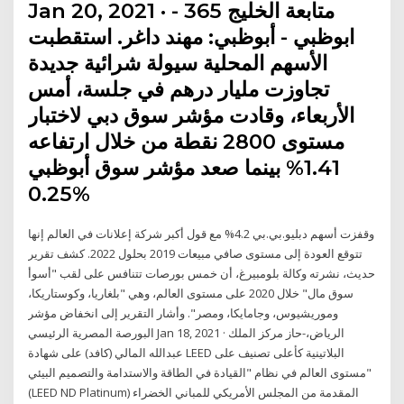
Jan 20, 2021 · متابعة الخليج 365 -
ابوظبي - أبوظبي: مهند داغر. استقطبت
الأسهم المحلية سيولة شرائية جديدة
تجاوزت مليار درهم في جلسة، أمس
الأربعاء، وقادت مؤشر سوق دبي لاختبار
مستوى 2800 نقطة من خلال ارتفاعه
1.41% بينما صعد مؤشر سوق أبوظبي
0.25%
وقفزت أسهم دبليو.بي.بي 4.2% مع قول أكبر شركة إعلانات في العالم إنها
تتوقع العودة إلى مستوى صافي مبيعات 2019 بحلول 2022. كشف تقرير
حديث، نشرته وكالة بلومبيرغ، أن خمس بورصات تتنافس على لقب "أسوأ
سوق مال" خلال 2020 على مستوى العالم، وهي "بلغاريا، وكوستاريكا،
وموريشيوس، وجامايكا، ومصر". وأشار التقرير إلى انخفاض مؤشر
البورصة المصرية الرئيسي Jan 18, 2021 · الرياض،-حاز مركز الملك
عبدالله المالي (كافد) على شهادة LEED البلاتينية كأعلى تصنيف على
مستوى العالم في نظام "القيادة في الطاقة والاستدامة والتصميم البيئي"
(LEED ND Platinum) المقدمة من المجلس الأمريكي للمباني الخضراء