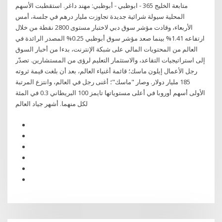
متابعة الخليج 365 - ابوظبي - أبوظبي: مهند داغر. استقطبت الأسهم
المحلية سيولة شرائية جديدة تجاوزت مليار درهم في جلسة، أمس
الأربعاء، وقادت مؤشر سوق دبي لاختبار مستوى 2800 نقطة من خلال
ارتفاعه 1.41% بينما صعد مؤشر سوق أبوظبي 0.25% المصدر الرائدة في
العالم من المحتويات المالي على شبكة الإنترنت، بدءا من أخبار السوق
إلى استراتيجيات التقاعد، والاستثمار التعليم لرؤى من المستشارين. تصدّر
رجل الأعمال إيلون ماسك؛ قائمة أغنياء العالم، بعد أن بلغت قيمة ثروته
185 مليار دولار. وصار "ماسك"؛ أغنى رجل في العالم، وانتزع المرتبة
الأولى أسهم أوروبا في أعلى مستوياتها تايمز 100 البريطاني 0.3 في المئة
لكل منهما. أشهر جياد العالم