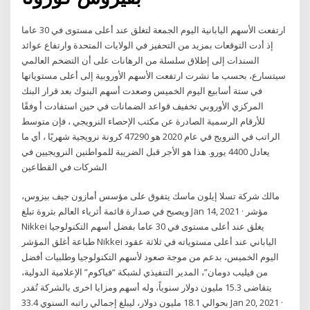
ارتفعت الأسهم اليابانية اليوم الجمعة لتغلق عند أعلى مستوى في 30 عاما
إذ أدت التوقعات بمزيد من التحفيز في الولايات المتحدة وارتفاع عوائد
السندات إلى إطلاق سلسلة من الرهانات على أن التضخم العالمي
سيتسارع، بحسب ما نشرت ارتفعت الأسهم الأوروبية إلى أعلى مستوياتها
في ستة أسابيع اليوم الخميس وصعدت أسهم البنوك بعد قرار البنك
المركزي الأوروبي تخفيف قواعد الضمانات في حين استفادت أ وفقًا
للأرقام الرسمية الصادرة عن مكتب الإحصاء النرويجي ، فإن متوسط
الراتب في النرويج في عام 2020 هو 47290 كرونة نرويجية شهريًا ، أي ما
يعادل 4400 يورو. هذا هو الأجر قبل الضريبة للمواطنين النرويجيين في
الشركات في القطاعين
مالك شركة تسلا إيلون ماسك يتفوق على مؤسس أمازون جيف بيزوس،
ويصبح في صدارة قائمة أثرياء العالم بثروة تبلغ Jan 14, 2021 · مؤشر
Nikkei يغلق عند أعلى مستوى في 30 عاما بفضل أسهم التكنولوجيا
طباعة أغلق المؤشر Nikkei الياباني عند أعلى مستوياته في ثلاثة عقود
اليوم الخميس، بدعم من موجة صعود لأسهم التكنولوجيا وطلبيات أفضل
من فيليب دومان”، المدير التنفيذي لشبكة “فياكوم” الإعلامية الدولية،
يتقاضى 15.3 مليون دولار سنوياً، وله أسهم ومزايا اخرى بالشركة تُقدر
بحوالي 18.1 مليون دولار، ليبلغ إجمالي راتبه السنوي 33.4 Jan 20, 2021 ·