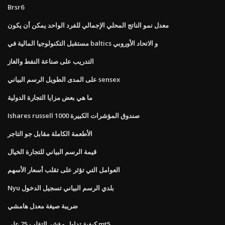
Brsr6
معدل نمو الناتج المحلي الإجمالي للفرد الواحد يمكن أن يكون
مستقبل التكنولوجيا المالية في baltics و الاتحاد الأوروبي
التدريب على صناعة النفط والغاز
على المدى الطويل الرسم البياني sensex
ما هي بعض مزايا التجارة الدولية
Ishares russell 1000 صندوق المؤشرات الكبيرة
الأطعمة الكاملة مقابل جو التاجر
قيمة الرسم البياني للتجارة الخيال
العوامل التي تؤثر على تقلب أسعار الأسهم
Nyu بلدي الرسم البياني تسجيل الدخول
ضريبة صيغة معدل هامشي
كيفية تداول مؤشر التقلب 75 على mt5