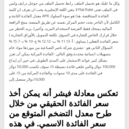
وكل ما عليك هو تحميل الملف. رابط تحميل الملف من جوجل درايف ولمن
لا يتقن اللغة الإنجليزية يجب ان يعرف ان كلمة Flat Rate فى الملف تعنى
معدل الفائدة الثابتة و APR الفائدة المتناقصة. هذا هو سوء السلوك
الكامل لأن التاجر يحدد حجم المركز نفسه عن طريق المنصة. منتج الرافعة
المالية يمنحك فقط الفرصة لاستخدام المزيد. وأخيرا، يزيد الخطر من
خلال قرارك الخاص للتجارة في السوق. تكلفة التمويل بالأوراق التجارية )
سعر الفائدة الفعلي ( يساوي : أ- 11.13 % ب- 12.12 % ج- 10 % د- 15.7 %
السؤال الثاني هو - تشتري شركة ناصر الصناعية من موردها مواد خام
بتسهيلات انتمائية محددة وفق التالي : الفائدة المركبة يمكن أن تعزز
بشكل كبير عوائد الاستثمار على المدى الطويل، في حين أن إيداع
100,000 دولار والتي تتلقى فائدة بسيطة 5٪ سوف تكسب 50,000 دولار
في الفائدة على مدى 10 سنوات، والفائدة المركبة من 5٪ على
10,000دولار ستصل إلى
تعكس معادلة فيشر أنه يمكن أخذ
سعر الفائدة الحقيقي من خلال
طرح معدل التضخم المتوقع من
سعر الفائدة الاسمي. في هذه