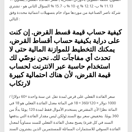
11.13 % ب- 12.12 % ج- 10 % د- 15.7 % السؤال الثاني هو - تشتري
شركة ناصر الصناعية من موردها مواد خام بتسهيلات انتمائية محددة وفق
التالي :
كيفية حساب قيمة قسط القرض. إن كنت
على دراية بكيفية حساب أقساط القرض،
يمكنك التخطيط للموازنة المالية حتى لا
تحدث أي مفاجآت لك. نحن نوصّي لك
استخدام حاسبة عبر الانترنت لحساب
قيمة القرض، لأن هناك احتمالية كبيرة
لارتكاب
سعر الفائدة الفعلي على قرض لمدة تقل عن سنة واحدة =60 دولارًا /
1000 دولار × 360/120 = 18 في المائة معدل الفائدة الفعلي هو 18 في
المائة نظرًا لأن المقترض يستخدم الأموال فقط لمدة 120 يومًا بدلًا من
360 يومًا. بتخفيض سعر بيع السند (ولكن ليس مقدار الفائدة التي يدفعها
السند في كل فترة) يصبح معدل الفائدة الفعلي للسند مساوياً لمعدل
الفائدة السوقي للاستثمارات المماثلة للمستثمرين الذين يشترون السند