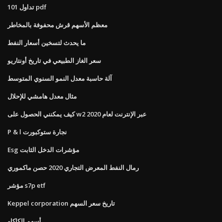
تداول 101 pdf
معظم الأسهم قرش محفوفة بالمخاطر
ما يحدث لتسخين أسعار النفط
سعر الغاز الطبيعي في تاريخ أونتاريو
آلة حاسبة معدل النمو السنوي المتوسط
مثال معدل هامشي للإحلال
كيف يمكنني الحصول على w2 عبر الإنترنت لعام 2020
P & l نجارة ستوكبورت
Esg مؤشرات الدخل الثابت
رمال النفط المعرض التجاري 2020 حصن ماكموري
مؤشر s7p etf
Keppel corporation تاريخ سعر السهم
أسهم الكاكاو