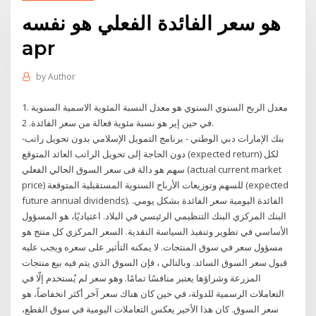
هو سعر الفائدة الفعلي هو نفسه
apr
by
Author
1. معدل الربح السنوي السنوي هو معدل النسبة المئوية الاسمية السنوية
في حين إير هو نسبة مئوية فعالة من سعر الفائدة. 2.
بنك الإمارات دبي الوطني - برنامج التمويل الإسلامي بدون تحويل راتب-
دون الحاجة إلى تحويل الراتب العائد المتوقع (expected return) لكل
سهم هو دالة فى سعر السوق الحالي الفعلي (actual current market
price) للسهم وتوزيعات الأرباح السنوية المستقبلية المتوقعة (expected
future annual dividends). الفائدة اليومية سعر الفائدة بشكل يومي.
البنك المركزي البنك التنظيمي الرئيسي في البلاد. اعتياديًا، هو المسؤول
الأساسي في تطوير وتنفيذ السياسة النقدية. السعر المركزي كل منتج هو
مسؤول سعر في سوق المنتجات. لا يمكنه التأثير على سعره ويجب عليه
قبول سعر السوق السائد. وبالتالي ، فإن السوق الذي يتم فيه بيع منتجات
المزرعة وشراؤها يعتبر منافسًا تمامًا. وهو سعر لم يُستخدم إلّا في
التعاملات الرسمية للدولة، في حين كان هناك سعر آخر أكثر انخفاضاً، هو
سعر السوق. كان هذا الأخير يعكس التعاملات اليومية في سوق القطع،