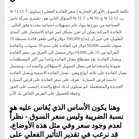
تكلفة التمويل بالأوراق التجارية ) سعر الفائدة الفعلي ( يساوي : أ- 11.13 %
ب- 12.12 % ج- 10 % د- 15.7 % السؤال الثاني هو - تشتري شركة ناصر
الصناعية من موردها مواد خام بتسهيلات انتمائية محددة وفق التالي :
الفائدة المركبة يمكن أن تعزز بشكل كبير عوائد الاستثمار على المدى
الطويل، في حين أن إيداع 100,000 دولار والتي تتلقى فائدة بسيطة 5٪
سوف تكسب 50,000 دولار في الفائدة على مدى 10 سنوات، والفائدة
المركبة من 5٪ على 10,000دولار ستصل إلى الفرق بين سعر الفائدة
ومعدل الفائدة. يعد مصطلح معدل الفائدة واحدا من أكثر المصطلحات
شيوعا واستخداما في مجال التمويل الاستهلاكي والسندات ، ويشتمل
معدل الفائدة على ثلاثة أنواع وهي : معدل الفائدة الاسمية ومعدل الفائدة
حاسبة قرض السيارة - تعرف على سعر الفائدة على قرض السيارة
الجديدة والمستعملة. كم سيكون لديك لدفع والمدة. احسب على الفور
وخطة للحصول على القرض الخاص بك الآن.
وهنا يكون الأساس الذي يُقاس عليه هو
نسبة الضريبة وليس سعر السوق - نظراً
لعدم وجود سعر وفي مثل هذه الأوضاع،
قد نرغب في تقدير التأثير الفعلي على