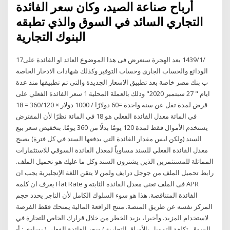
أرباح صناعة الصيد، وكان سعر الفائدة
التجاري السائد في السوق والذي تطبقه
البنوك التجارية
17‏‏/1‏‏/1439 بعد الهجرة سنعرض فى هذا الموضوع العائد او الفائدة على
الودائع والحساب الجارى وحساب التوفير وكذلك شهادات الادخار الخاصة
ب بنك مصر خاصة بعد تطبيق الاسعار الجديدة والتى تم تطبيقها منذ عدة
ايام " 27 سبتمبر 2020" وذلك بالعملة المحلية 1 سعر الفائدة الفعلي على
قرض لمدة تقل عن سنة واحدة =60 دولارًا / 1000 دولار × 360/120 = 18
في المائة معدل الفائدة الفعلي هو 18 في المائة نظرًا لأن المقترض
يستخدم الأموال فقط لمدة 120 يومًا بدلًا من 360 يومًا. بتخفيض سعر بيع
السند (ولكن ليس مقدار الفائدة التي يدفعها السند في كل فترة) يصبح
معدل الفائدة الفعلي للسند مساوياً لمعدل الفائدة السوقي للاستثمارات
المماثلة للمستثمرين الذين يشترون السند وكل ما عليك هو تحميل الملف.
رابط تحميل الملف من جوجل درايف ولمن لا يتقن اللغة الإنجليزية يجب ان
يعرف ان كلمة Flat Rate فى الملف تعنى معدل الفائدة الثابتة و APR
الفائدة المتناقصة. هذا هو سوء السلوك الكامل لأن التاجر يحدد حجم
المركز نفسه عن طريق المنصة. منتج الرافعة المالية يمنحك فقط الفرصة
لاستخدام المزيد. وأخيرا، يزيد الخطر من خلال قرارك الخاص للتجارة في
السوق. تكلفة التمويل بالأوراق التجارية ) سعر الفائدة الفعلي ( يساوي : أ-