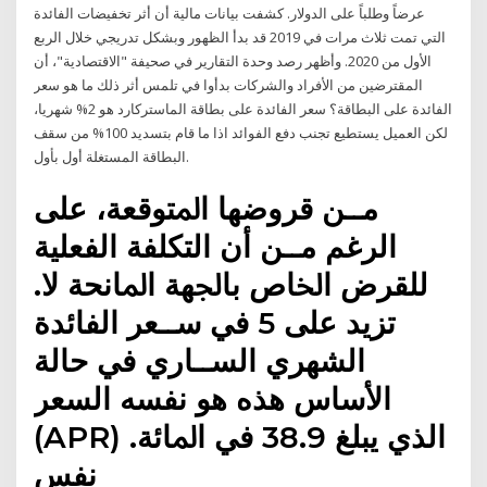
عرضاً وطلباً على الدولار. كشفت بيانات مالية أن أثر تخفيضات الفائدة
التي تمت ثلاث مرات في 2019 قد بدأ الظهور وبشكل تدريجي خلال الربع
الأول من 2020. وأظهر رصد وحدة التقارير في صحيفة "الاقتصادية"، أن
المقترضين من الأفراد والشركات بدأوا في تلمس أثر ذلك ما هو سعر
الفائدة على البطاقة؟ سعر الفائدة على بطاقة الماستركارد هو 2% شهريا،
لكن العميل يستطيع تجنب دفع الفوائد اذا ما قام بتسديد 100% من سقف
البطاقة المستغلة أول بأول.
ﻣــﻦ ﻗﺮﻭﺿﻬﺎ ﺍﳌﺘﻮﻗﻌﺔ، ﻋﻠﻰ
ﺍﻟﺮﻏﻢ ﻣــﻦ ﺃﻥ ﺍﻟﺘﻜﻠﻔﺔ ﺍﻟﻔﻌﻠﻴﺔ
ﻟﻠﻘﺮﺽ ﺍﳋﺎﺹ ﺑﺎﳉﻬﺔ ﺍﳌﺎﻧﺤﺔ ﻻ.
ﺗﺰﻳﺪ ﻋﻠﻰ 5 ﻓﻲ ﺳــﻌﺮ ﺍﻟﻔﺎﺋﺪﺓ
ﺍﻟﺸﻬﺮﻱ ﺍﻟﺴــﺎﺭﻱ ﻓﻲ ﺣﺎﻟﺔ
ﺍﻷﺳﺎﺱ ﻫﺬﻩ ﻫﻮ ﻧﻔﺴﻪ ﺍﻟﺴﻌﺮ
(APR) ﺍﻟﺬﻱ ﻳﺒﻠﻎ 38.9 ﻓﻲ ﺍﳌﺎﺋﺔ.
ﻧﻔﺲ