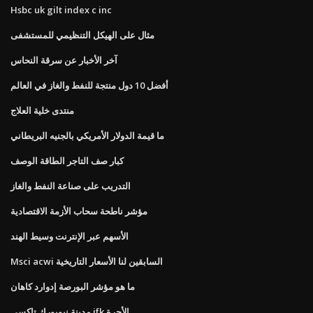
Hsbc uk gilt index c inc
مثال على الهيكل التنظيمي للمستشفى
آخر الأخبار عن سرقة النحاس
أفضل 10 دول منتجة للنفط والغاز في العالم
منتدى خلية العلاج
ما قيمة الدولار الأمريكي بالجنيه البريطاني
كبار صف التاجر الطاقة الوصف
التدريب على صناعة النفط والغاز
مؤشر ناطحة سحاب الأزمة الاقتصادية
الأسهم عبر الإنترنت وسيط الهند
Msci acwi السابقين لنا الأسعار التاريخية
ما هو مؤشر البورصة إدوارد كاهان
مدينة نيويورك تاكسي jfk الأجرة