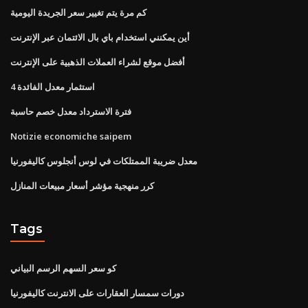
كم مرة يتم تغيير سعر الجريدة اليومية
أين يمكنني استخدام باي بال الائتمان عبر الإنترنت
أفضل موقع لشراء العملات الذهبية على الإنترنت
4 استثمار معدل الفائدة
فترة الاسترداد معدل خصم حاسبة
Notizie economiche saipem
معدل ضريبة الممتلكات في لوس أنجلوس كاليفورنيا
كرر منهجية مؤشر أسعار مبيعات المنازل
Tags
كو سعر السهم الرسم البياني
دورات سمسار العقارات على الانترنت كاليفورنيا