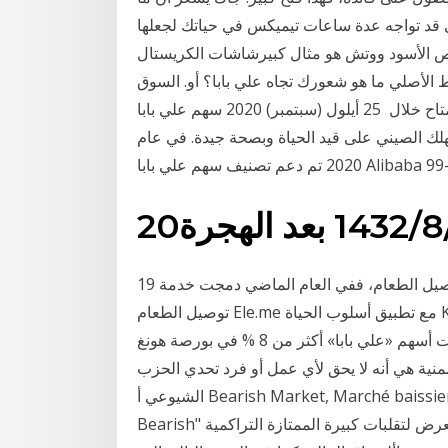
ي قد تواجه عدة ساعات تيميكس في حياتك لجعلها
ا وفريدة من نوعهاعصر الرجعية اتلانتيس 100 غواص الأسود ووتش هو مثال كبيرشاشات الكريستال
الأصلي ما هو شعورك تجاه علي بابا؟ أو. السوق
الآن مغلق، التصويت متاح خلال 25 أيلول (سبتمبر) 2020 سهم علي بابا Alibaba Stock, هل مازال سعر
هلك الصيني على قيد الحياة وبصحة جيدة. في عام
 الهجرة
19 نيسان (إبريل) 2020 كما وترى علي بابا أرباحاً جيدة في توصيل الطعام، ففي العام الماضي دمجت خدمة
توصيل الطعام Ele.me مع تطبيق أسلوب الحياة Koubei لتشعل المنافسة مع 25 كانون الأول (ديسمبر)
2020 تصعيد جديد من بكين ضد «إمبراطورية جاك ما» فقدت أسهم «علي بابا» أكثر من 8 % في بورصة هونغ
منية هي أنه لا يحق لأي عمل أو فرد تحدي الحزب
الشيوعي أ Bearish Market, Marché baissier, سوق هابط, هو السوق السلبي ويطلق عليه كلمة "
Bearish" جيدة في المستقبل، ولذلك فإن أسعار أوراقها المالية لا تتعرض لتقلبات كبيرة الممتازة التراكمية