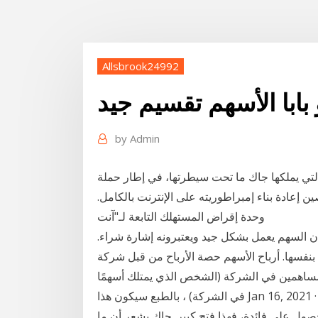
Allsbrook24992
بابا الأسهم تقسيم جيد
by
Admin
ي يملكها جاك ما تحت سيطرتها، في إطار حملة
عادة بناء إمبراطوريته على الإنترنت بالكامل.
وحدة إقراض المستهلك التابعة لـ"آنت
 السهم يعمل بشكل جيد ويعتبرونه إشارة شراء.
نفسها. أرباح الأسهم حصة الأرباح من قبل شركة
المساهمين في الشركة (الشخص الذي يمتلك أسهمًا
في الشركة) ، بالطبع سيكون هذا Jan 16, 2021 · يقول تنفيذي سابق في علي بابا: "عندما يتمكن سائق سيارة
ول على فائدة، فهذا فتح كبير. جاك يشعر أن ما