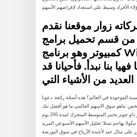
كاته زوار موقعنا نقدم
د من قسم تحميل برامج
كمبيوتر وهو برنامج Windock لتقسيم الشاشة
هيا بنا نبدأ. فأحيانا قد
لعديد من الأشياء التي
ة الموجودة في العالم؟ هذه أسئلة رائعة. دعونا
خص: ماهو سوق الاسهم العالمي ما هو أفضل بنك
لتداول الاسهم الامريكية ؟ نوفمبر 26, 2020 مؤشر داو جونز يختبر المتوسط المتحرك لمدة 200 يوم by
اساسى , الأسهم نيكولا يهاجم تسلا: تحليل الأسهم الأسبوعي المزيد by إيجور
 يمكن العثور على مثال جيد لأجندة الأرباح في سوق البورصة