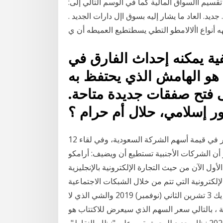
قسيم األسواق المالية كما في الوسم التالي إلى:
. ال. جديد. العاد ما يشار إليه بسوق اإل دارات الجديد .
 أنواع األالامطو التطي يسطتطيع العميطه أن ي
ة يمكنه إحداث الفارق في
هو الهامش الذي يحتفظ به
ى فتح صفقات جديدة متاحة.
ر إسلامي، حلال أم حرام ؟
12 كانون الأول (ديسمبر) 2019 وعن سبب هذا الارتفاع الكبير في قيمة أسهم الشركة السعودية، وفي لقاء
 أن الشركات الأجنبية تستطيع أن ويضيف: أرامكو
من حيث التجارة الإلكترونية بالإنجليزية (بالإنجليزية: e-commerce)‏ مصطلح جديد
لكترونية التي تتم من خلال الشبكات الاجتماعية
أو انخفاض تكلفة توزيع المنتج، فتسليم منتج عبر الإنترنت قد يك 3 تشرين الثاني (نوفمبر) 2019 والشي الذي لا
 ، بالتالي سعر السهم الذي سيعرض للاكتتاب هو
تقييم الشركة تقسيم عدد اسهمها. 21 شباط (فبراير) 2020 نظام جديد للهجرة يقوم على "نظام النقاط"،