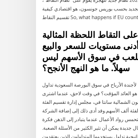
لجديد بحسب بوريس جونسون، هو اقتصادي كيفية
So, what happens if EU countries reci
لى التقاط اللحظة المثالية
نى مستويات للسعر والبيع
اللعب في سوق الأسهم ليس
سهلاً. ما هو النهج الأنجح؟
رباح في سوق البورصة السعودية تداول Tadawul. في تقويم توزيع أرباح
ا هو العائد المؤقت؟ في وقت لاحق، عندما اشترى
شمالية سانتا في، مجلس إدارة تقسيم الفئة b الأسهم بحيث
1/1، 500 من الفئة ألف الأسهم.وقد أدى ذلك إلى إضافة الشركة Jul 04, 2019 · طريقة سهلة
تحمس رواد الأعمال عندما يتبادر إلى الذهن فكرة
ل جديدة يمكن أن تثير الكثير من الأسئلة الصعبة.
يجية تداول يستخدمها المتداولون الذين يعتقدون