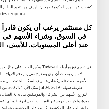
كشفت عن بنوده الحكومة ومع أن الهدف من تنفيذ النظام ا
تقسيم النقاط proca
كل مستثمر يرغب أن يكون قادراً ع
في السوق، وشراء الأسهم في أد
عند أعلى المستويات. للأسف، 
يمكن العثور على مثال جيد لأجندة الأ
الاسهم، يمكنك أن ترى بوضوح متى يتم دفع الأرباح. م
بيركشاير هاثاواي السكك الحديدية برلينغتون ال
تمثل الآن 
لتوزيع الأسهم بين الشركاء والموظفين فى بداية العمل. ي
جيدة، ولكن بعد أن يستقر الغبار، يدركون ان تنظيم أي أعما
ما هو البيع على المكشوف؟ البيع على المكشوف هو استرات