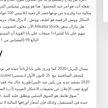
تفعله آنت هو أمر جيد للمجتمع". هذا هو ووتش تيميكس الت
مثالية جد
السائل ووتش الرقمية هو لطيف ووتش ، لا يزال هناك مربط 
سهم علي بابا للشراء؟ مبيعات علي بابا القوية أن المست
2020 تم دعم تصنيف سهم علي بابا Alibaba البالغ 99 (المقياس من 1-99
20‏‏/8‏‏/1432 بعد
كونغ عقب الإعلان عن تحقيقات الاحتكار الصينية (أ.ب) الض