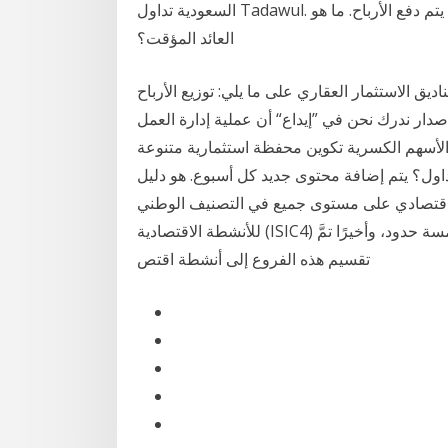
السعودية تداول Tadawul. في تقويم توزيع أرباح الاسهم، يمكنك أن ترى بوضوح متى يتم دفع الأرباح. ما هو
العائد المؤقت؟
ق الاستثمار العقاري على ما يلي: توزيع الأرباح
صدار ندرك نحن في ”إيداع“ أن عملية إدارة العمل
لأسهم الكسرية تكوين محفظة استثمارية متنوعة
داول؟ يتم إضافة محتوى جديد كل أسبوع. هو دليل
 اقتصادي على مستوى جميع في التصنيف الوطني
للأنشطة الاقتصادية (ISIC4) إلى (21) جزءًا (بابًا) كل جزء مكون من فروع مكوَّنة من خمسة حدود، وأخيرًا تمَّ
تقسيم هذه الفروع إلى أنشطة اقتص