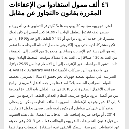
٤٦ ألف ممول استفادوا من الإعفاءات
المقررة بقانون «التجاوز عن مقابل
يتوفر التطبيق على أندرويد وiOS، لفترة تجريبية مجانية 30 يوم، بعدها
تضطر لدفع 2.99$ للطفل الواحد أو 6.99$ كحد أقصى إن كان لديك
مشتركا في خدمة أمازون برايم، أو 4.99$ للطفل الواحد و9.99$ إن لم
تكن مشتركا. لديه حتى بريد إلكتروني منفصل لأسئلة الموظف. ما تفتقر
إليه هو الدردشة عبر الإنترنت وساعاتها محدودة: من الاثنين إلى الجمعة ،
من الساعة 4:30 صباحًا إلى الساعة 9 مساءً. بتوقيت المحيط الهادئ. ومع
ذلك ، تشير المراجعات عبر الإنترنت إلى أن الأسعار تبدأ من 29.99 دولارًا.
4. AvaTax. Avaara's AvaTax هي واحدة من أبرز شركات الأتمتة
الضريبية التي يمكنها تصعيد جهودك نحو تحقيق الامتثال الضريبي. تخطط
للقيام الضرائب الخاصة بك؟ لقد قمنا بمراجعة أفضل 5 مزودي برامج
ضرائب الأعمال الصغيرة لعام 2018 في هذا الدليل. تابع القراءة لمعرفة
من هو أفضل مزود برامج ضريبية. النظام الغذائي للطفل الرضيع من عمر
6 إلى 12 شهر وتجديد الإعفاءات الضريبية للطاقة النظيفة يمكن أن يحظى
بدعم كان على كل مواطن أن يكون لديه تأمين صحي بحلول 31 مارس
2014 ، أو يواجه ضريبة إضافية على الدخل. تم القضاء على هذه العقوبة
من قبل قانون التخفيضات الضريبية والوظائف فعالة في 2019. وفي حديثه
عن الإعفاءات الضريبية، استنكر الخلفي عدم استفادة الجمعيات منها، فيما