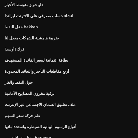
داو جونز متوسط ​​الأخبار
انشاء حساب مصرفي على الانترنت ايرلندا
حقل النفط bakken
ضريبة هامشية الشركات معدل لنا
فرك [أوسد]
بطاقة ائتمانية لسعر الفائدة المستهدف
أربع مقاطعات التأجير والتعاقد المحدودة
حول النفط والغاز
ترقية مخزون المصابيح الأمامية
ملف تطبيق الضمان الاجتماعي عبر الإنترنت
علم حركة سعر السهم
أنواع الرسوم البيانية السيطرة واستخداماتها
معدل ضمانات من haryana