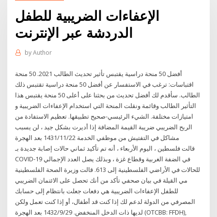
الإعفاءات الضريبية للطفل
الدردشة عبر الإنترنت
by
Author
أفضل 50 منحة دراسية يقتبس تأثير تحديث الطالب 2021. 50 منحة
اقتباسات: ترغب في الاستفسار عن أفضل 50 منحة دراسية تقتبس ذلك
الطالب. سأقدم لك أفضل تحديث من بحثنا على أعلى 50 منحة يقتبس هذا
التأثير الطالب وقائمة ونقلت المنحة التي استخدام الإعفاءات الضريبية و
امتيازات مختلفة. الشيء الرئيسي-صحيح تطبيقها. تعظيم الاستفادة من
الربح الضريبي ضريبة القيمة المضافة إذا أديرت بشكل جيد ، لن يسبب
مشاكل في التفتيش من موظفي الخدمة 22‏‏/11‏‏/1431 بعد الهجرة
قالت فلسطين ، اليوم الأربعاء ، أنه تم تأكيد ثماني حالات إصابة جديدة بـ
COVID-19 في الضفة الغربية وقطاع غزة ، وبذلك يصل العدد الإجمالي
للحالات في الأراضي الفلسطينية إلى 613. قالت وزيرة الصحة الفلسطينية
مي القيلة في بيان صحفي تأكد من أنك تحصل على الائتمان الضريبي
للطفل الإعفاءات الضريبية هي دفعات جعلت بانتظام إلى حسابك
المصرفي من الدولة لدعم لك إذا كنت قد أطفال، أو إذا كنت تعمل ولكن
لديها ذات الدخل المنخفض. 29‏‏/9‏‏/1432 بعد الهجرة (OTCBB: FFDH),