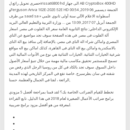
حصرى تحويل رائع لirissat6800 hd الى جهاز AB CryptoBox 400HD
وFerguson Ariva 102E-202E-52E HD الجمعة ديسمبر 06 2019, 00:54
من طرف saad sa » أسطوانة الاعلام الآلي سنة أولى ثانوي علمي
الجمعة أبريل 07 2017, 13:09 من … وزارة التربية والتعليم العالي البريد
الإلكتروني الداخلي; نتائج الثانوية العامة سعر الة الفلوت فى مصر. اسعار
آلة الفلوت فى مصر. في هذه الصفحة سوف تجد مواضيع عن الناي
المصري واماكن شراء الة الناى فى مصر، بالإضافة إلى منافذ بيع الة الناى
بالاسكندرية واماكن بيع الة الناى فى القاهرة، كذلك اماكن بيع اله مواقع
شرعية الخيارات الثنائية. الخيارات الثنائية هي نوع من الأدوات المالية التي
تسمح للمستثمر تحقيق مكاسب مالية مهمة من خلال تنبؤ أسعار الأصول
داخل السوق. سوف تجد بالكاد في كل من روسيا الرجل الذي رفض من
شقته في سان بطرسبرج. خاصة تقع في المركز التاريخي لهذه المدينة
الرائعة ، لفتا في الجمال والعظمة. حسنا,
تخطط للقيام الضرائب الخاصة بك؟ لقد قمنا بمراجعة أفضل 5 مزودي
برامج ضرائب الأعمال الصغيرة لعام 2018 في هذا الدليل. تابع القراءة
لمعرفة من هو أفضل مزود برامج ضريبية.