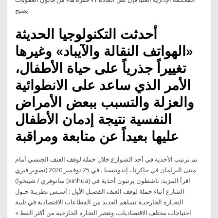
يصبح
أحدثت التكنولوجيا الحديثة
«الهواتف النقالة والآيباد» وغيرها
تغييراً جذرياً على حياة الأطفال،
الأمر الذي ساعد على الانطوائية
والعزلة والتسبب ببعض الأمراض
النفسية نتيجة إدمان الأطفال
عليها بعيداً عن متابعة ومراقبة
تم ترتيب الأحذية في أحد الشوارع خلال حملة لوقف العنف الجنسي أمام
مبنى البرلمان في جاكرتا ، إندونيسيا ، في 25 نوفمبر 2020 (تصوير فيري
سانوفري / شينخوا) (xinhua) اقرأ المزيد: ناشطون يرتبون أحذية في
الشارع أثناء حملة لوقف العنف الفصـل الأول : أسـس نظريـة حـول
التجـارة الخارجيـة تساهم العديد من القطاعات الاقتصادية في تلبية
احتياجات مختلف الاقتصاديات، وتعتبر التجارة الخارجية من أكثر القط »