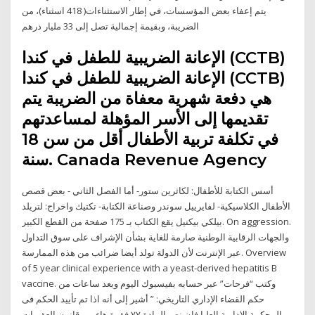
يتم إعفاء بعض المؤسسات، في إطار الاستثناءات( 418 اسثناء)، من
الضريبة، وبقيمة إجمالية تصل إلى 33 مليار درهم
الإعانة الضريبية للطفل في كندا (CCTB)
الإعانة الضريبية للطفل في كندا (CCTB)
هي دفعة شهرية معفاة من الضريبة يتم
تقديمها إلى الأسر المؤهلة لمساعدتهم
في تكلفة تربية الأطفال أقل من سن 18
سنة. Canada Revenue Agency
أسس الكتابة للأطفال: لكاثرين ستور- أما الفصل الثاني - بعض قصص
الأطفال الكلاسيكية- لفايرييل سوندر وصناعة الكتابة- تكتيك واخراج: لتريلد
بيلكي بيكنيل يقع الكتاب بـ 175 صفحة من القطع الكبير. On aggression.
والجهات الرقابية الوطنية صارمة للغاية بشأن الإشراف على سوق التداول
عبر الإنترنت لأن الدولة تولد أيضا ضرائب من هذه الممارسة. Overview
of 5 year clinical experience with a yeast-derived hepatitis B
vaccine. وكتب “فرحات” عبر حسابه بفيسبوك اليوم وبعد ساعات من
حكم القضاء الإداري التاريخي: ” أشير إلى أنه اذا تم تأييد الحكم فى
المحكمة الإدارية العليا فإن نص المادة ٧٧ فقرة هاء من قانون العقوبات