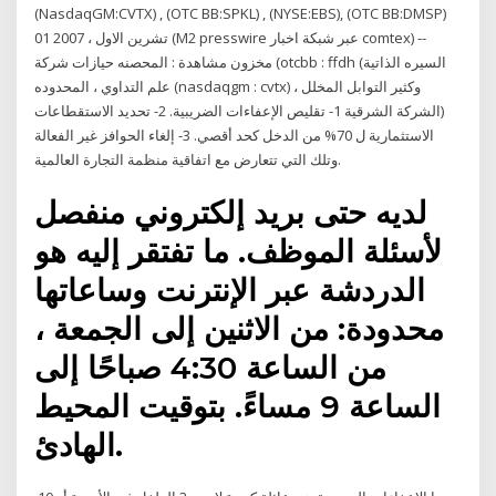
(NasdaqGM:CVTX) , (OTC BB:SPKL) , (NYSE:EBS), (OTC BB:DMSP)
01 تشرين الاول ، 2007 (M2 presswire عبر شبكة اخبار comtex) --
مخزون مشاهدة : المحصنه حيازات شركة (otcbb : ffdh (السيره الذاتية
علم التداوي ، المحدوده (nasdaqgm : cvtx) ، وكثير التوابل المخلل
(الشركة الشرقية 1- تقليص الإعفاءات الضريبية. 2- تحديد الاستقطاعات
الاستثمارية ل 70% من الدخل كحد أقصي. 3- إلغاء الحوافز غير الفعالة
وتلك التي تتعارض مع اتفاقية منظمة التجارة العالمية.
لديه حتى بريد إلكتروني منفصل
لأسئلة الموظف. ما تفتقر إليه هو
الدردشة عبر الإنترنت وساعاتها
محدودة: من الاثنين إلى الجمعة ،
من الساعة 4:30 صباحًا إلى
الساعة 9 مساءً. بتوقيت المحيط
الهادئ.