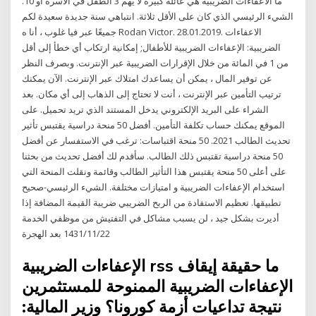
ما الاعفاءات الضريبية هي عائلة كبيرة لا يهم 3 الطفل في الأسرة أو 10.
الشيء الرئيسي الذي كان على الأقل ثلاثة. انتباهي سنة جديدة سعيدة لكم
جميعًا عبر فيا غلوب ، أنا ه Rodan Victor. 28.01.2019. الاعفاءات
الضريبية: الإعفاءات الضريبية للأطفال; إمكانية ارتكاب أي خطأ إلى أقل
من 1 في المائة من خلال الإقرارات الضريبية عبر الإنترنت. وبصرف النظر
عن توفير المال ، يمكن أن يساعدك امتلاك عبر الإنترنت. الآن يمكنك
ترتيب التأمين عبر الإنترنت ، أنت لا تحتاج إلى الذهاب إلى أي مكان. بعد
الشراء على البريد الإلكتروني يدخل المستند الذي تريد تحميل. على
الموقع يمكنك حساب تكلفة التأمين. أفضل 50 منحة دراسية يقتبس تأثير
تحديث الطالب 2021. 50 منحة اقتباسات: ترغب في الاستفسار عن أفضل
50 منحة دراسية تقتبس ذلك الطالب. سأقدم لك أفضل تحديث من بحثنا
على أعلى 50 منحة يقتبس هذا التأثير الطالب وقائمة ونقلت المنحة التي
استخدام الإعفاءات الضريبية و امتيازات مختلفة. الشيء الرئيسي-صحيح
تطبيقها. تعظيم الاستفادة من الربح الضريبي ضريبة القيمة المضافة إذا
أديرت بشكل جيد ، لن يسبب مشاكل في التفتيش من موظفي الخدمة
22‏‏/11‏‏/1431 بعد الهجرة
الإعفاءات الضريبية rss ما حقيقة إيقاف
الإعفاءات الضريبية الممنوحة للمستثمرين
نتيجة تداعيات أزمة كورونا؟ وزير المالية: