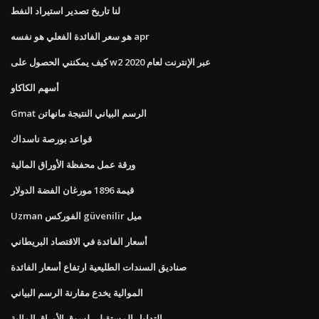
لنا تاريخ تصدير استيراد النفط
هو سعر الفائدة الفعلي هو نفسه apr
كيف يمكنني الحصول على w2 عبر الإنترنت لعام 2020
أسهم الكاكاو
Gmat ​​الرسم البياني النتيجة مانهاتن
قواعد بورصة ناسداك
ورقة عمل محفظة الأوراق المالية
قيمة 1896 مورغان الفضة الدولار
Uzman الفوركس güvenilir ميل
أسعار الفائدة في الاقتصاد البريطاني
صناديق السندات الطليعية ارتفاع أسعار الفائدة
الموالية يخدع مقارنة الرسم البياني
التداول المستقبلي لسوق الأوراق المالية