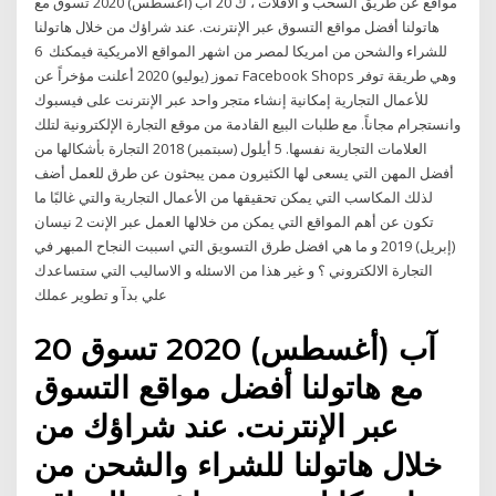
مواقع عن طريق السحب و الافلات ، ك 20 آب (أغسطس) 2020 تسوق مع
هاتولنا أفضل مواقع التسوق عبر الإنترنت. عند شراؤك من خلال هاتولنا
للشراء والشحن من امريكا لمصر من اشهر المواقع الامريكية فيمكنك 6
تموز (يوليو) 2020 أعلنت مؤخراً عن Facebook Shops وهي طريقة توفر
للأعمال التجارية إمكانية إنشاء متجر واحد عبر الإنترنت على فيسبوك
وانستجرام مجاناً. مع طلبات البيع القادمة من موقع التجارة الإلكترونية لتلك
العلامات التجارية نفسها. 5 أيلول (سبتمبر) 2018 التجارة بأشكالها من
أفضل المهن التي يسعى لها الكثيرون ممن يبحثون عن طرق للعمل أضف
لذلك المكاسب التي يمكن تحقيقها من الأعمال التجارية والتي غالبًا ما
تكون عن أهم المواقع التي يمكن من خلالها العمل عبر الإنت 2 نيسان
(إبريل) 2019 و ما هي افضل طرق التسويق التي اسببت النجاح المبهر في
التجارة الالكتروني ؟ و غير هذا من الاسئله و الاساليب التي ستساعدك
علي بدآ و تطوير عملك
20 آب (أغسطس) 2020 تسوق
مع هاتولنا أفضل مواقع التسوق
عبر الإنترنت. عند شراؤك من
خلال هاتولنا للشراء والشحن من