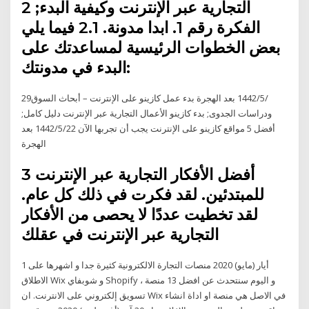
التجارية عبر الإنترنت وكيفية البدء; 2
الفكرة رقم 1. ابدا مدونة. 2.1 فيما يلي
بعض الخطوات الرئيسية لمساعدتك على
البدء في مدونتك:
29‏‏/5‏‏/1442 بعد الهجرة بدء عمل كازينو على الإنترنت – أبحاث السوق
ودراسات الجدوى; بدء كازينو الأعمال التجارية عبر الإنترنت دليل كامل;
أفضل 5 مواقع كازينو على الإنترنت يجب أن تجربها الآن 22‏‏/5‏‏/1442 بعد
الهجرة
3 أفضل الأفكار التجارية عبر الإنترنت
للمبتدئين. لقد فكرت في ذلك كل عام.
لقد تخطيت عددًا لا يحصى من الأفكار
التجارية عبر الإنترنت في عقلك
1 أيار (مايو) 2020 منصات التجارة الالكترونية كثيرة جدا و اشهرها على
الاطلاق Wix و شوبفاي Shopify ، و اليوم سنتحدث عن افضل 13 منصة
تسويق إلكتروني على الانترنت. ان Wix في الاصل هي منصة او اداة انشاء