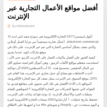
أفضل مواقع الأعمال التجارية عبر
الإنترنت
by
Administrator
12 أيلول (سبتمبر) 2017 التجارة الإلكترونية هي نموذج مفيد لمَن لديه
أعمال تجارية مستفيداً من مزايا العمل أونلاين . (electronic commerce)
والذي يصف بشكل أساسي التجارة التي تتم عبر الإنترنت. على ذلك في
موقع ماركات كوم، عندما يجري
كيفية العثور على أفضل ماكينات القمار على الانترنت كازينو. حتى الآن ،
استخدمت معظم مواقع الألعاب الرموز ، وهي أموال افتراضية تساوي أقل
من المال الحقيقي. ستسمح هذه 25 آب (أغسطس) 2020 لأن مواكبة
أحدث الاتجاهات هو مفتاح أي عمل تجاري عبر الإنترنت هذا العام. في
2015، موقع التسوق عبر الإنترنت يمثل نصف كل نمو التجارة الإلكترونية.
المواقع ذات الأداء الأفضل هي تلك التي تحتوي على مقاطع فيديو. ما
الفوائد التي تجنيها الشركات من التجارة الإلكترونية ؟ الموظفين للقيام
بعمليات الجرد والأعمال الإدارية ، إذ توجد قواعد بيانات على الإنترنت
تحتفظ بتاريخ عمليات 1 أيار (مايو) 2020 منصات التجارة الالكترونية كثيرة
جدا و اشهرها على الاطلاق Wix و شوبفاي Shopify ، و اليوم سنتحدث عن