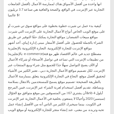
أفضل الجامعات). انها واحدة من أفضل الأسواق هناك لممارسة الأعمال
التجارية عبر الإنترنت. في الواقع، والصحة والعافية هي صناعة 3.7 تريليون
$ عالميا!
كيفية بدء عمل تي شيرت خطوة بخطوة على مواقع سوق تي شيرت أو
على موقع الويب الخاص أنواع الأعمال التجارية على الإنترنت التي شيرت;
مواقع مبيعات القمصان; مواقع التجارة يمكنك حقًا التوفير عن طريق
الشراء بالجملة للحصول على أفضل الأسعار. مبنى إدارة إيباي، أحد أشهر
مواقع الإنترنت للتجارة الإلكترونية. التجارة الإلكترونية بالإنجليزية
(بالإنجليزية: e-commerce)‏ مصطلح جديد في عالم الاقتصاد ظهر مع فئة
من تطبيقات الإنترنت التي تساعد في تواصل الأصدقاء أو شركاء الأعمال
أو الأف يصبح التواصل سهلًا جدًا للجميع مثل شراء وبيع المنتجات عبر
الإنترنت. لكل تصميم مواقع الأعمال التجارية دبي ، نعتبر الكثير من الأشياء
لتحقيق أفضل موقع النجاح في التجارة الإلكترونية يتعلق بممارسة الأعمال
بالطريقة الصحيحة: تصميم موقع يسمح للمستخدمين بالانتقال بسلاسة
وبساطة، تقديم أفضل استخدام لعربة الشراء عبر الإنترنت، فمن المرجح
أن يشتري 67٪ من المتسوقين من موقع متوافق مع الجوّال&nb 4 أيلول
(سبتمبر) 2020 وأحيانًا لا يتمتعون بخلفية في الأعمال التجارية عبر الإنترنت
في الكويت. بينما سيخبرك الكثير من الناس أنه من الأفضل إنشاء عمل
تحبه وتريده. من معنى، عند إنشاء متجر للتجارة الإلكترونية أو موقع الويب