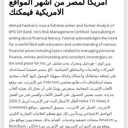
امريكا لمصر من اشهر المواقع
الامريكية فيمكنك
Ahmad Faishal is now a full-time writer and former Analyst of
BPD DIY Bank. He’s Risk Management Certified. Specializing in
writing about financial literacy, Faishal acknowledges the need
for a world filled with education and understanding of various
financial areas including topics related to managing personal
finance, money and investing and considers investoguru as
the best place for his وين كوم :- هو دليل ومحرك بحث شامل عن
الشركات والخدمات والمناطق السياحية ..الخ ,صمم خصيصا لمساعدتك
على إضافة نشاطاتك وأعمالك وكذلك سهولة الوصول اليها. ألعاب مجانية
عبر الإنترنت. يعد موقع Poki.com منصة استكشاف ذات طابع شخصي
لألعاب الإنترنت المجانية. سنحرص يوميًا على أن نختار لك بعناية ألعاب
جديدة، بحيث تضمن الحصول على أفضل الألعاب وأقصى قدر من أفضل
أفكار الأعمال للبدء عبر الإنترنت أبريل 5, 2020 Heba 115 Views 0
Comments الانترنت , العمل عبر الانترنت , تسويق المحتوي , مواقع
التواصل الاجتماعي وبدلاً من ذلك تبيع معظم العلامات التجارية الكبرى
منتجات حقيقية وخدمات. للقيام بذلك يستخدمون مواقع مثل Amazon، و
Best Buys ، و EDx (موقع يعرض الدورات التدريبية عبر الإنترنت من