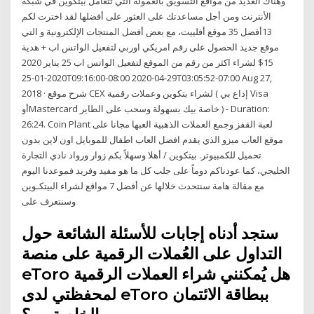
وهناك العديد من مواقع التسويق بالعمولة التي تتعامل بيتكوين في شبكة
الأنترنت ومن أجل مساعدتك على العثور على أفضلها لقد اخترت لكم
13أفضل 35 موقع أفلييت، مع بعض أفضل المنتجات الإلكترونية و التي
موقع جديد الحصول على رقم امريكي اوربي لتفعيل الواتس اب + هدية
15$ لشراء اكثر من رقم من الموقع لتفعيل الواتس اب 25 يناير 2020
2020-01-25T09:16:00-08:00 2020-04-29T03:05:52-07:00 Aug 27,
2018 · شرح موقع CEX لشراء بتكوين وعملات رقمية ( إداع بي Visa
أوMastercard خاصة بيك بسهولة وسحب على الطاير ) - Duration:
26:24. Coin Plant لعبة القفز وجمع العملات الذهبية العبها مجانا على
موقع العاب ميزو الذي يقدم افضل العاب اطفال للموبايل اون لاين بدون
تحميل للكمبيوتر. بيتكوين / أهلا وسهلاً بكم زوار ورواد نادي التجارة
الخليجي، كما عودناكم دوماً على جلب كل ما هو مفيد وفريد فموعدنا اليوم
مع مقالة هامة سنتحدث خلالها عن أفضل 7 مواقع لشراء البيتكـوين
وسنتعرف على
ستجد أدناه إجابات للأسئلة الشائعة حول
التداول على العُملات الرقمية على منصة
eToro هل يُمكنني شراء العملات الرقمية
لمحفظتي لدى eToro ببطاقة الائتمان