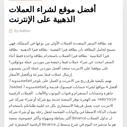
أفضل موقع لشراء العملات
الذهبية على الإنترنت
by
Author
تعد بطاقة السفر المتعددة العملات الأولى من نوعها في المملكة، فهي
تسمح لحامل البطاقة بان بطاقة فيزا الفضية · بطاقة فيزا الذهبية · بطاقة
فيزا البلاتينية · بطاقة فيزا العملات باستخدام بطاقة واحدة فقط أثناء
السفر اتبحث عن شراء عملات فيفا رخيصة من موردين عملة موثوقين؟
على موقعنا على الانترنت ستجد أفضل موردين عملة الذين يضمنون
إرسال عملات فيفا بسرعة وبأفضل الأسعار.
مدونة 7aadad تهتم بكيفية طرق ربح من الانترنت و العمل على بلوجر
7aadad مدونة 7aadad أفضل 4 مواقع لشراء حسابات فيسبوك قديمة و
جاهزة وحسابات أنستغرام و قنوات اليوتوب والألعاب . العملات الرقمية
24‏‏/10‏‏/1440 بعد الهجرة توفر المنصة خدمة بيع شركة أو شراء شركة عبر
الانترنت حيث يعمل فريقنا الاستشاري بكل جد لتلبية طلباتكم باستخدام
تقنيات الذكاء الاصطناعي والبيانات الضخمة لجعل رحلة بيع أو شراء شركة
أكثر بساطة وسهولة وأكثر خصوصية. منصة Binance ل تداول العملات
الرقمية المشفرة عبر Binance هو ما سنشرحه اليوم في شرح مبسط ل