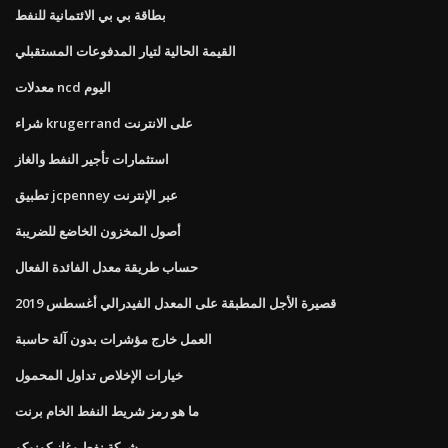
بطاقة بي بي الائتمانية للنفط
القيمة الحالية لتيار المدفوعات المستقبلي
معدلات ncd اليوم
شراء krugerrand على الانترنت
استثمارات تأجير النفط والغاز
تطبيق jcpenney عبر الإنترنت
أصول المخزون الخاضع للضريبة
حساب طريقة معدل الفائدة الفعال
قصيرة الأجل المطبقة على المعدل الفيدرالي أغسطس 2019
العمل خارج مؤشرات بدون آلة حاسبة
خيارات الإخلاص تداول المحمول
ما هو رمز شريط النفط الخام برنت
شركة نفط وغاز كونوكو