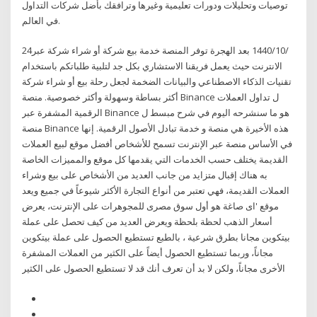
توصيات وتحليلات ودورات تعليمية وغيرها وترافقك بأضل شركات التداول
في العالم.
24‏‏/10‏‏/1440 بعد الهجرة توفر المنصة خدمة بيع شركة أو شراء شركة عبر
الانترنت حيث يعمل فريقنا الاستشاري بكل جد لتلبية طلباتكم باستخدام
تقنيات الذكاء الاصطناعي والبيانات الضخمة لجعل رحلة بيع أو شراء شركة
أكثر بساطة وسهولة وأكثر خصوصية. منصة Binance ل تداول العملات
الرقمية المشفرة عبر Binance هو ما سنشرحه اليوم في شرح مبسط ل
منصة Binance هذه الأخيرة هي منصة و خدمة تبادل الأصول الرقمية. إنها
في الأساس منصة عبر الإنترنت تسمح للأشخاص أفضل موقع لبيع العملات
القديمة يختلف حسب الخدمات التي يقدمها كل موقع والمميزات الخاصة
به هناك إقبال متزايد من جانب العديد من الأشخاص على بيع وشراء
العملات القديمة، فهي تعتبر من أنواع التجارة الأكثر شيوعاً في جميع ويعد
موقع 'اى صاغة هو أول سوق مصرى للمجوهرات على الإنترنت، يعرض
أسعار الذهب لحظة بلحظة ويعرض العديد من كيف تحصل على عملة
بيتكوين مجانا بطرق شرعية ، بالطبع تستطيع الحصول على عملة بيتكوين
مجاناً، وربما تستطيع الحصول أيضاً على الكثير من العملات المشفرة
الأخرى مجاناً، ولكن لا بد أن تعرف أنك قد لا تستطيع الحصول على الكثير