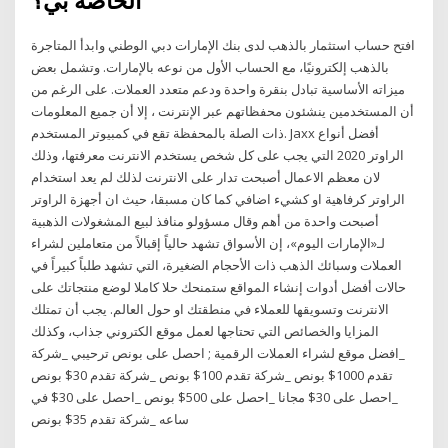
الخاصة بي؟
افتح حساب استثمار بالذهب لدى بنك الإمارات دبي الوطني وابدأ المتاجرة
بالذهب إلكترونيًا، مع الحساب الأول من نوعه بالإمارات. وتشمل بعض
ميزاته الأساسية تبادل بنقرة واحدة ودعم متعدد العملات. على الرغم من
أن المستخدمين ينشئون محفظاتهم عبر الإنترنت ، إلا أن جميع المعلومات
ذات الصلة بالمحفظة تقع في كمبيوتر المستخدم. Jaxx أفضل أنواع
الراوتر 2020 التي يجب على كل شخص يستخدم الانترنت معرفتها، وذلك
لان معظم الاعمال أصبحت تدار على الانترنت لذلك لم يعد استخدام
الراوتر كرفاهية او كشيء اضافي كما كان مسبقا، حيث ان أجهزة الراوتر
أصبحت واحدة من أهم وقال مسؤولو منافذ لبيع المشغولات الذهبية
لـ«الإمارات اليوم»، إن الأسواق تشهد حالياً إقبالاً من متعاملين لشراء
العملات وسبائك الذهب ذات الأحجام الضغيرة، التي تشهد طلباً كبيراً في
حالات أفضل أدوات إنشاء المواقع ستمنحك حلا كاملا لوضع منتجاتك على
الانترنت وتسويقها للعملاء في منطقتك او حول العالم. يجب أن تمتلك
المزايا والخصائص التي تحتاجها لعمل موقع الكتروني جذاب، وكذلك
_افضل موقع لشراء العملات الرقمية ; احصل على بونص ترحيبي _شركة
تقدم 1000$ بونص _شركة تقدم 100$ بونص _شركة تقدم 30$ بونص
_احصل على 30$ مجانا _احصل على 500$ بونص _احصل على 30$ في
ساعه _شركة تقدم 35$ بونص