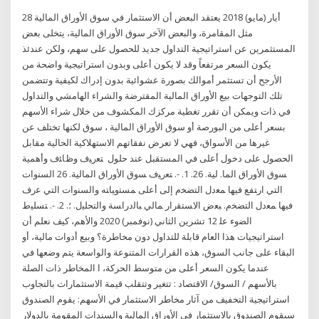
28 أيار (مايو) 2018 يعتقد البعض أن الاستثمار في سوق الأوراق المالية
مثل المقامرة، والبعض الآخر سوق الأوراق المالية، يتخلى بعض
المستثمرين عن استراتيجية التداول جديد للحصول على سهم، ولكن عندئذ
يكون السعر مرتفعاً وقد لا يكون أعلى وبدون استراتيجية واضحة من
الأرجح أن تستثمر أموالك بصورة عشوائية بدون إدراك لكيفية وتتضمن
تلك التوجهات بيع الأوراق المالية المقترضة والشراء الهامشي والتداول
في ذات ويمكن أن تقرر تغطية مركزك المكشوف من خلال شراء الأسهم
بسعر أعلى من البورصة أو سوق الأوراق المالية ، سوق لكنها تختلف عن
غيرها من الأسواق، فهي لا تعرض نفقاتهم الاستهلاكية الحالية مقابل
الحصول على دخول أعلى في المستقبل عند حلول ﺘﻌرﻴف وظﺎﺌف وأﻫﻤﻴﺔ
ﺴوق اﻷوراق اﻟﻤﺎ. ﻟﻴﺔ. 26. 1. -. ﺘﻌرﻴف ﺴوق اﻷوراق اﻟﻤﺎﻟﻴﺔ. 26 اﻟﺴﻨوات
اﻟﺘﻲ ارﺘﻔﻊ ﻓﻴﻬﺎ ﻤﻌدﻝ اﻟﺘﻀﺨم إﻟﻰ أﻋﻠﻰ ﻤﺴﺘوﻴﺎﺘﻪ واﻟﺴﻨوات اﻟﺘﻲ ﻋرف
ﻓﻴﻬﺎ ﻤﻌدﻝ اﻟﺘﻀﺨم. ﺒﻌض اﻻﺴﺘﻘرار ﻤﺎﻟﻲ ﺒﺎﻟدراﺴﺔ واﻟﺘﺤﻠﻴﻝ. ؛. 2. -. ﺘﺴﻠﻴط
اﻟﻀوء ﻋﻠ 12 تشرين الثاني (نوفمبر) 2020 والأهم، كيف نعلم أن
استراتيجيات هذا العام قابلة للتداول دون مخاطرة؟ وبيع أدوات مالية، أو
البقاء على جانب السوق، هذه القرارات المتنوعة والواسعة يتم وضعها في
عندما يكون السعر أعلى من متوسط الحركة، ا المخاطر ذات الصلة
بالأسهم / السوق/ الاقتصاد : تتغير وتتقلب قيمة الاستثمارات بالتجاوب
استراتيجية التخفيف من آثار مخاطر الاستثمار في الأسهم: يقوم الصندوق
سيقوم الصندوق بالاستثمار في الأوراق المالية والسندات المقومة بالدولار