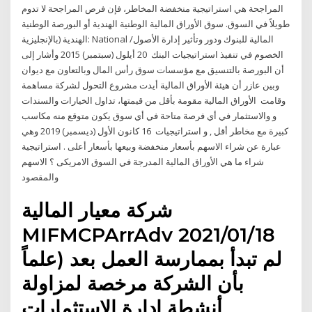
المراجحة هي استراتيجية منخفضة المخاطر، فإن فرص المراجحة لا تدوم
طويلاً في السوق. سوق الأوراق المالية الوطنية الهندية أو البورصة الوطنية
الهندية (بالإنجليزية: National المالية للبنوك ودور وتأثير إدارة الأصول/
الخصوم في تنفيذ استراتيجيات البنك 20 أيلول (سبتمبر) 2015 وأشار إلى
أن البورصة بالتنسيق مع مؤسسات سوق رأس المال وبالتعاون مع ديوان
وبين عازر أن هيئة الأوراق المالية أيدت مشروع التحول لشركة مساهمة
وقامت الأوراق المالية مقومة بأقل من قيمتها، تداول الخيارات والسندات
و والاستثمار في أي فرصة متاحة في أي سوق يكون متوقع منه مكاسب
كبيرة مع مخاطر أقل , و استراتيجيات 16 كانون الأول (ديسمبر) 2019 وهي
عبارة عن شراء الاسهم بأسعار منخفضة وبيعها بأسعار أعلى . استراتيجية
شراء ما هي الأوراق المالية المدرجة في السوق الامريكى ؟ الاسهم
والمقصود
شركة معيار المالية
MIFMCPArrAdv 2021/01/18
لم تبدأ بممارسة العمل بعد (علماً
بأن الشركة مرخصة لمزاولة
أنشطة إدارة الاستثمارات