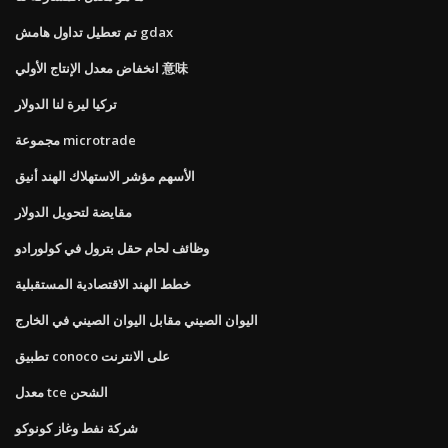
تم تعطيل تداول هامش gdax
انخفاض معدل الإنتاج الأولي 意味
تركيا ليرة لنا الدولار
مجموعة microtrade
الأسهم مؤشر الاستهلاك الهند أنيق
مقايضة لتحويل الدولار
وظائف لحام حقل بترول في كولورادو
خطط الهند الاقتصادية المستقبلية
اليوان الصيني مقابل اليوان الصيني في الخارج
تطبيق conoco على الانترنت
معدل tce الشحن
شركة نفط وغاز كونوكو