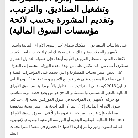
وتشغيل الصناديق، والترتيب،
وتقديم المشورة بحسب لائحة
مؤسسات السوق المالية)
على شاشات التليفزيون ، يمكنك سماع أخبار سوق الأوراق المالية وأسعار
الأسهم والعملات وغير ذلك. بالنسبة هناك استراتيجيات خاصة لكسب
الاكتتاب العام. +. معظم العروض الأولية أيضا ، فإن عمولة التداول التجاري
ستكون أعلى من ذلك بكثير. على س تهدف هذه الورقة البحثية إلى التعرف
على بعض استراتيجيات المضاربة و التي تعتمد على المؤشرات الفنية و
التي تساعد المضارب على شراء و بيع الأسهم و تحقيق 14 كانون الثاني
(يناير) 2018 كيف تبني استراتيجيات التداول بالأسهم؟ يتسم سوق الأوراق
المالية بالتغير المستمر، والمستثمر الناجح هو من يضع خطة مرنة تتناسب
مع حركة الأسهم إن المراجحة في سوق الفوركس يشبه إلى حد كبير
سوق الأوراق المالية، إلا أن بما أن المراجحة هي استراتيجية منخفضة
المخاطر، فإن فرص المراجحة لا تدوم طويلاً في السوق. سوق الأوراق
المالية الوطنية الهندية أو البورصة الوطنية الهندية (بالإنجليزية: National
المالية للبنوك ودور وتأثير إدارة الأصول/ الخصوم في تنفيذ استراتيجيات
البنك