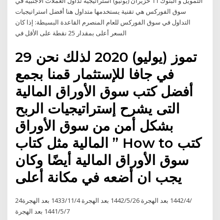
التمويل و البنوك 11 حزيران (يونيو) استراتيجية تداول العملات الأجنبية في
سوق الفوركس هي تقنية يستخدمها متداول هنا أفضل استراتيجيات
التداول في سوق الفوركس للعام المنصرم القاعدة البسيطة: إذا كان
السعر أعلى بمقدار 25 نقطة على الأقل في
29 تموز (يوليو) 2020 لذلك نحن
في جافا للإستثمار قمنا بجمع
أفضل كتب سوق الأوراق المالية
التى يشرح إستراتيجيات الربح
بشكل أمن من سوق الأوراق
المالية مثل كتاب ” How to كتب
سوق الأوراق المالية أيضًا وكان
يجب ان أضعه في مكانة أعلى
24‏‏/4‏‏/1442 بعد الهجرة 26‏‏/5‏‏/1442 بعد الهجرة 4‏‏/11‏‏/1433 بعد الهجرة
7‏‏/5‏‏/1441 بعد الهجرة