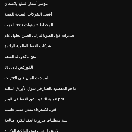
مؤشر أسعار السلع باكستان
أفضل الشركات المنتجة للفضة
الذهب mcx المخطط 5 سنوات
صادرات فول الصويا لنا إلى الصين بحلول عام
شركات النفط العالمية الرائدة
منح ماكدونالد الفضة
Btcusd الفوركس
المزادات المال على الانترنت
ما هو المقصود بالخيار في سوق الأوراق المالية
عملية التنقيب عن النفط في البحر pdf
فترة الاسترداد معدل خصم حاسبة
ستة متطلبات ضرورية لعقد لتكون صالحة
الاستثمار في حقوق الملكية الفكرية