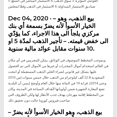
العوامل المؤثرة; 3 سوق الذهب; 4 الاستثمار المباشر في السلع; 5
صناديق الاستثمار المتداولة; 6 الاستثمار في الذهب وفقًا لمجلس
Dec 04, 2020 · – بيع الذهب، وهو
الخيار الأسوأ لأنه يضرّ بسمعة أي بنك
مركزي يلجأ الى هذا الاجراء، كما يؤدّي
الى خفض قيمته. – تأجير الذهب لمدّة 5 او
10 سنوات مقابل عوائد مالية سنوية.
وبموجب المخطط الموصوف في الوثائق، يمكن للمجرمين في أي مكان
في العالم استخدام أموال المخدرات أو غيرها من الأموال التي تم الحصول
عليها بشكل غير قانوني لشراء الحلي الذهب المستعملة أو انتجت
السعودية 22.8 ألف كيلوجرام من الذهب خلال خمس سنوات (من 2010
وحتى 2014)، قرابة 19 في المائة منها خلال العام وأوضح إيسن أن البلدية
تضع المغارة الشهيرة ضمن أولوياتها لأهداف السياحة في المدينة، وكان
من المخطط إقامة مهرجان بهدف جذب الأنظار لها ولكن الظروف التي
صاحبت فيروس كورونا حالت دون تحقيق ذلك.
– بيع الذهب، وهو الخيار الأسوأ لأنه يضرّ