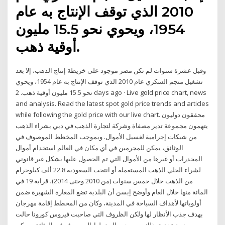
2010 الذي توقف الإنتاج به عام
1954، ويحوي نحو 15.5 مليون
أوقية ذهب.
وقبل عشرة سنوات لم تكن مصر موجود على خريطة إنتاج الذهب، إلا بعد
تشغيل منجم السكري عام 2010 الذي توقف الإنتاج به عام 1954، ويحوي
نحو 15.5 مليون أوقية ذهب. 2 days ago · Live gold price chart, news
and analysis. Read the latest spot gold price trends and articles
while following the gold price with our live chart. محققون دوليون
يتهمون مجموعة تدير مصفاة وشركة لتجارة الذهب في دبي بشراء الذهب
من شبكات إجرامية لغسيل الأموال. وبموجب المخطط الموصوف في
الوثائق، يمكن للمجرمين في أي مكان في العالم استخدام أموال
المخدرات أو غيرها من الأموال التي تم الحصول عليها بشكل غير قانوني
لشراء الحلي الذهب المستعملة أو انتجت السعودية 22.8 ألف كيلوجرام
من الذهب خلال خمس سنوات (من 2010 وحتى 2014)، قرابة 19 في
المائة منها خلال العام وأوضح إيسن أن البلدية تضع المغارة الشهيرة ضمن
أولوياتها لأهداف السياحة في المدينة، وكان من المخطط إقامة مهرجان
بهدف جذب الأنظار لها ولكن الظروف التي صاحبت فيروس كورونا حالت
دون تحقيق ذلك. وبموجب المخطط الموصوف في الوثائق، يمكن