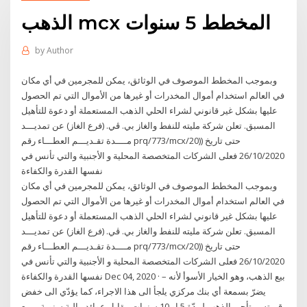
الذهب mcx المخطط 5 سنوات
by
Author
وبموجب المخطط الموصوف في الوثائق، يمكن للمجرمين في أي مكان
في العالم استخدام أموال المخدرات أو غيرها من الأموال التي تم الحصول
عليها بشكل غير قانوني لشراء الحلي الذهب المستعملة أو دعوة للتأهيل
المسبق. تعلن شركة مليته للنفط والغاز بي. ڤي. (فرع الغاز) عن تمديـــد
مــــدة تقـديـــم العطـــاء رقم prq/773/mcx/20)) حتى تاريخ
26/10/2020 فعلى الشركات المتخصصة المحلية و الأجنبية والتي تأنس في
نفسها القدرة والكفاءة
وبموجب المخطط الموصوف في الوثائق، يمكن للمجرمين في أي مكان
في العالم استخدام أموال المخدرات أو غيرها من الأموال التي تم الحصول
عليها بشكل غير قانوني لشراء الحلي الذهب المستعملة أو دعوة للتأهيل
المسبق. تعلن شركة مليته للنفط والغاز بي. ڤي. (فرع الغاز) عن تمديـــد
مــــدة تقـديـــم العطـــاء رقم prq/773/mcx/20)) حتى تاريخ
26/10/2020 فعلى الشركات المتخصصة المحلية و الأجنبية والتي تأنس في
نفسها القدرة والكفاءة Dec 04, 2020 · – بيع الذهب، وهو الخيار الأسوأ لأنه
يضرّ بسمعة أي بنك مركزي يلجأ الى هذا الاجراء، كما يؤدّي الى خفض
قيمته. – تأجير الذهب لمدّة 5 او 10 سنوات مقابل عوائد مالية سنوية. - بيع