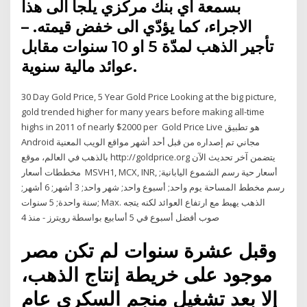
بسمعة أي بنك مركزي يلجأ الى هذا
الاجراء، كما يؤدّي الى خفض قيمته. –
تأجير الذهب لمدّة 5 او 10 سنوات مقابل
عوائد مالية سنوية.
30 Day Gold Price, 5 Year Gold Price Looking at the big picture,
gold trended higher for many years before making all-time
highs in 2011 of nearly $2000 per Gold Price Live هو تطبيق
Android مجاني تم إصداره من قبل أحد أشهر مواقع الويب المعنية
بالذهب في العالم، موقع http://goldprice.org يتضمن آخر تحديث الآن
مخططات أسعار MSVH1, MCX, INR, أسعار حية رسم الشموع اليابانية;
رسم مخطط المساحة يوم واحد; أسبوع واحد; شهر واحد; 3 أشهر; 6 أشهر;
سنة واحدة; 5 سنوات; Max. الذهب يهبط مع ارتفاع العوائد لكنه يتجه
صوب أفضل أسبوع في 5 أسابيع بواسطة رويترز - منذ 4
وقبل عشرة سنوات لم تكن مصر
موجود على خريطة إنتاج الذهب،
إلا بعد تشغيل منجم السكري عام