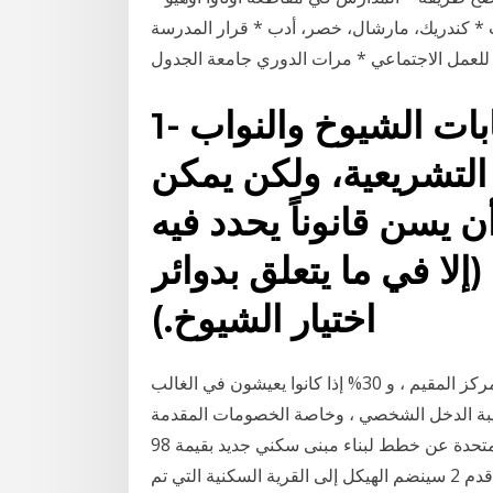
ت * كندريك، مارشال، خصر، أدب * قرار المدرسة
1- مواعيد وأماكن وطريقة انتخابات الشيوخ والنواب
 التشريعية، ولكن يمكن
يسن قانوناً يحدد فيه
(إلا في ما يتعلق بدوائر
اختيار الشيوخ.)
معدل ضريبة الدخل بالنسبة للروس 13% إذا كان لديهم مركز المقيم ، و 30% إذا كانوا يعيشون في الغالب
يبة الدخل الشخصي ، وخاصة الخصومات المقدمة
إلى جميع جامعة بلمونت في تينيسي ، أعلنت الولايات المتحدة عن خطط لبناء مبنى سكني جديد بقيمة 98
مليون دولار. سيتم بناؤها في شارع كالدويل ، 268,000 قدم 2 سينضم الهيكل إلى القرية السكنية التي تم