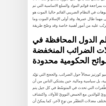
الحكومة قامت بمراجعة قوائم المواد والسلع الاساسية التي تم
هات في النظام الضريبي القائم حاليا. الموت هو
ى مهما طال عمرها، وقد أولى الإسلام الموت وما
رتّب عليه من أمور أهمية خاصة وقد وضّح طريقة
 الدول المحافظة في
لات الضرائب المنخفضة
كورتيز سجالاً حول الضرائب. والحجج التي تؤيّد
ة، بل سياسية ومالية. حين يشتكي الناس من أن
الطّفرات التي تحدث في المتوسّط في كل جيل يتم
ّ للوالدين مع الحمض النوويّ للأولاد، واكتشاف
تلف معدلات التطفّر من نوعٍ لآخر، كما يمكنُ أن