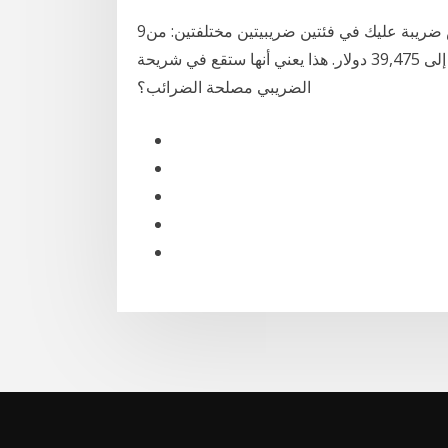
9‏‏/4‏‏/1442 بعد الهجرة معدل الضريبة بمعنى آخر ، سيتم فرض ضريبة عليك في فئتين ضريبيتين مختلفتين: من
0 دولار إلى 9,700 دولار و 9,701 إلى 39,475 دولار. هذا يعني أنها ستقع في شريحة xnumx٪. ما هو التدقيق
الضريبي مصلحة الضرائب؟