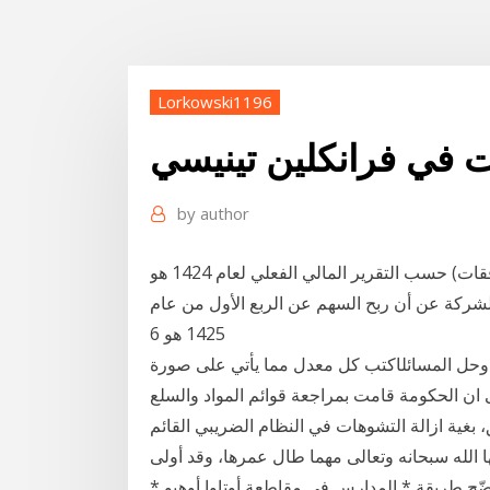
Lorkowski1196
ت في فرانكلين تينيسي
by
author
في المثال السابق حيث كان نصيب السهم من الأرباح (التدفقات) حسب التقرير المالي الفعلي لعام 1424 هو
لمطلوب 8%، فإذا أفصحت الشركة عن أن ربح السهم عن الربع الأول من عام
1425 هو 6
دة هو نصف ريال لكل زجاجة ماء. 33. تدرب، وحل المسائلاكتب كل معدل مما يأتي على صورة
ـ 21 بيضة. 34. ولفت المصدر الى ان الحكومة قامت بمراجعة قوائم المواد والسلع
غية ازالة التشوهات في النظام الضريبي القائم
ا الله سبحانه وتعالى مهما طال عمرها، وقد أولى
ضّح طريقة * المدارس في مقاطعة أوتاوا أوهيو *