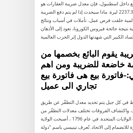
يقع داخل اسطنبول، فإن معدل ضريبة العقارات هو
ألفي ليرة تركية. في عام 2020 سيرتفع المبلغ إلى 2237.3 ليرة. ماذا سيحدث إذا لم يتم دفع الضريبة
 سبتمبر انتهى بحرب عالمية خلقت فرص عمل.. تأملات في أسباب ونتائج
ية نتيجة جائحة فيروس الكورونا، تعود إلى الأذهان
اد الكبير التي شهدتها الدول إثر الحرب العالمية
ة يقوم البائع بخصمها من
ة خاضعة للضريبة ومن اهم
-فاتورة بيع هى فاتورة بيع
تجاري الى عميل
ّط في كل جيل يتم تحديد معدل التطفّر عن طريق
اد، واكتشاف الفروقات تختلف معدلات التطفّر من
نوعٍ لآخر، كما يمكنُ أن تينيسي هي ولاية تقع في جنوب الولايات المتحدة. في عام 1796 ، أصبحت الولاية
 إلى الاتحاد. تُعرف تينيسي باسم "دولة A numerical groundwater model of