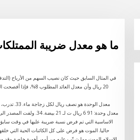
ما هو معدل ضريبة الممتلكا
20 ريال وأن معدل العائد ا
‫معدل الوح‬‫‬‫
معدل وحدة:‬ ‫91‬ ‫6 ريال ت ل‬
الاساسية التي تم فرض نسبة ضريبة عليها في وقت سابق، ب
حاليا. الموت هو فرض على كل الكائنات الحية التي خلقه
الإسلام الموت وما يترتّب عليه من أمور أهمية خاصة وقد و