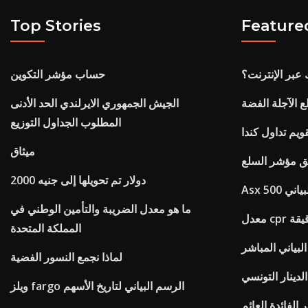
Top Stories
Feature
عبر الإنترنت؟
حساب مؤشر التكوين
ع الآجلة الفضة
الجيش الجمهوري الايرلندي الحد الأدنى
المطلوب الجداول التوزيع
قويم تداول كندا
ميثاق
يق مؤشر السلع
2000 دولار تم تحويلها إلى جنيه
لبياني
ما هو معدل الضريبة والتأمين الوطني في
دقيقة
المملكة المتحدة
لبياني المباشر
لماذا نجمع النسور الفضية
الدينار التونسي
ويلز fargo الرسم البياني لتاريخ الأسهم
الفائدة العائم