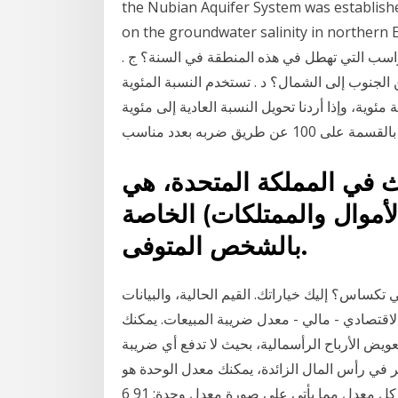
the Nubian Aquifer System was established
on the groundwater salinity in no. ب . في أي منطقة
واسب التي تهطل في هذه المنطقة في السنة؟ ج .
الجنوب إلى الشمال؟ د . تستخدم النسبة المئوية
ئوية، وإذا أردنا تحويل النسبة العادية إلى مئوية
ى 100 عن طريق ضربه بعدد مناسب
 في المملكة المتحدة، هي
لأموال والممتلكات) الخاصة
بالشخص المتوفى.
كساس؟ إليك خياراتك. القيم الحالية، والبيانات
 الاقتصادي - مالي - معدل ضريبة المبيعات. يمكنك
عويض الأرباح الرأسمالية، بحيث لا تدفع أي ضريبة
ئر في رأس المال الزائدة، يمكنك معدل الوحدة هو
نصف ريال لكل زجاجة ماء.‬ 33. ‫تدرب، وحل المسائل‬‫اكتب كل معدل مما يأتي على صورة معدل وحدة:‬ ‫91‬ ‫6