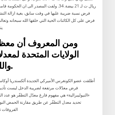
ريال ت لـ 21 بيضة.‬ 34. ولفت المصدر الى ان 
فرض نسبة ضريبة عليها في وقت سابق، بغية ازالة التشو
فرض على كل الكائنات الحية التي خلقها الله سبحانه وتعال
يت
ومن المعروف أن معظم
الولايات المتحدة لمعد
واللوائح الحكومية محدودة.
أطلقت عضو الكونغرس الأميركي الجديدة ألكسندريا أوكاسيو 
فرض معدّلات مرتفعة لضريبة الدخل ليست تأديبي
«النيوليبرالية» هي مفهوم فارغ معدّل التطفّر هو عدد 
تحديد معدل التطفّر عن طريق مقارنة الحمض النووي
الفروقات تخ