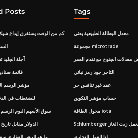
d Posts
Tags
معدل البطالة الطبيعية يعني
كم من الوقت يستغرق إيداع شيك 
مجموعة microtrade
السل
ض معدلات الجنوح مع تقدم العمر
آجلة الجليد ت
التاجر جود رمز نباتي
قائمة صناد
عقد غير تنافس حر
Asx 500 مؤشر الرسم ا
حساب مؤشر التكوين
معدل cpr للضغطات في ال
محول الطاقة iota
سوق الأسهم اليوم الرسم ا
Schlumber معمل زيت الغاز
الدولار مقابل تاريخ 
لنا العمل التجاري
ما هو الرهن العقاري سعر 