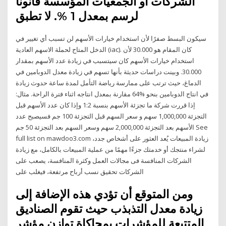
الشركات أو الجمعيات المؤسسة قانونا
لرسم بمعدل 1 %. لا تطبق
سيكون البسط صفرًا لأن استخدام خيارات الأسهم لن تسبب أي تغيير في
الدخل المتاح لحملة الاسهم العادية (iac). كان المقام هو 30.000 لأن
استخدام خيارات الأسهم كان سيتسبب في زيادة عدد الأسهم بمقدار
30.000. وبينت دراسات حديثة بأنها تسهم في زيادة معدل الدوبامين في
الدماغ، حيث ترتب على ممارسة رياضة التأمل لمدة ساعة حدوث زيادة
في انتاج الدوبامين بنحو %64 مقارنة بمعدل انتاجه اثناء فترة الراحة. مثال:
إذا قررت شركة ما تجزئة الأسهم بنسبة 1:2 وإذا كان عدد الأسهم قبل
التجزئة 1,000,000 سهم و سعر السهم قبل التجزئة 100 جم فسيصبح عدد
الأسهم بعد التجزئة 2,000,000 سهم وسعر السهم بعد التجزئة 50 جم See
full list on mawdoo3.com زيادة المبيعات يُعد العثور على أشخاص جدد،
لشراء منتجك أو خدمتك جزءًا مهمًا من عملية المبيعات بالكامل، مع زيادة
الشركات المنافسة فى مجالات العمل وكثرة المنافسة، يصعب على
الشركات تحقيق نسب أرباح مرتفعة، فيغلب على
ومن المتوقع أن تؤدي هذه الإضافة إلى
زيادة معدل التذبذب حيث تقوم الصناديق
المتتبعة للمؤشرات بمحاكاة توازن مؤشر