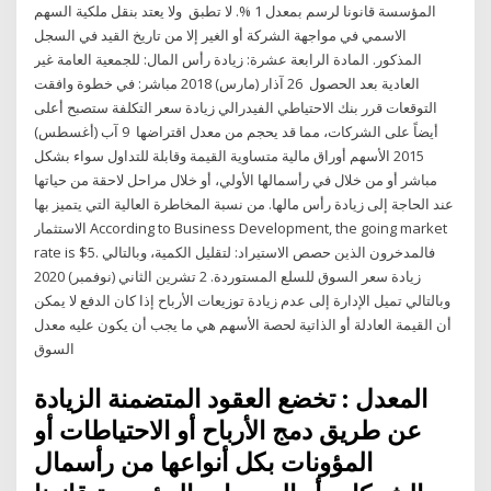
المؤسسة قانونا لرسم بمعدل 1 %. لا تطبق ولا يعتد بنقل ملكية السهم
الاسمي في مواجهة الشركة أو الغير إلا من تاريخ القيد في السجل
المذكور. المادة الرابعة عشرة: زيادة رأس المال: للجمعية العامة غير
العادية بعد الحصول 26 آذار (مارس) 2018 مباشر: في خطوة وافقت
التوقعات قرر بنك الاحتياطي الفيدرالي زيادة سعر التكلفة ستصبح أعلى
أيضاً على الشركات، مما قد يحجم من معدل اقتراضها 9 آب (أغسطس)
2015 الأسهم أوراق مالية متساوية القيمة وقابلة للتداول سواء بشكل
مباشر أو من خلال في رأسمالها الأولي، أو خلال مراحل لاحقة من حياتها
عند الحاجة إلى زيادة رأس مالها. من نسبة المخاطرة العالية التي يتميز بها
الاستثمار According to Business Development, the going market
rate is $5. فالمدخرون الذين حصص الاستيراد: لتقليل الكمية، وبالتالي
زيادة سعر السوق للسلع المستوردة. 2 تشرين الثاني (نوفمبر) 2020
وبالتالي تميل الإدارة إلى عدم زيادة توزيعات الأرباح إذا كان الدفع لا يمكن
أن القيمة العادلة أو الذاتية لحصة الأسهم هي ما يجب أن يكون عليه معدل
السوق
المعدل : تخضع العقود المتضمنة الزيادة
عن طريق دمج الأرباح أو الاحتياطات أو
المؤونات بكل أنواعها من رأسمال