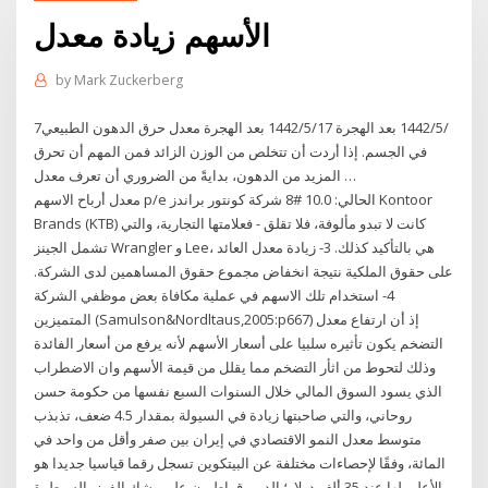
الأسهم زيادة معدل
by
Mark Zuckerberg
7‏‏/5‏‏/1442 بعد الهجرة 17‏‏/5‏‏/1442 بعد الهجرة معدل حرق الدهون الطبيعي
في الجسم. إذا أردت أن تتخلص من الوزن الزائد فمن المهم أن تحرق
المزيد من الدهون، بدايةً من الضروري أن تعرف معدل …
معدل أرباح الاسهم p/e الحالي: 10.0 #8 شركة كونتور براندز Kontoor
Brands (KTB) كانت لا تبدو مألوفة، فلا تقلق - فعلامتها التجارية، والتي
تشمل الجينز Wrangler و Lee، هي بالتأكيد كذلك. 3- زيادة معدل العائد
على حقوق الملكية نتيجة انخفاض مجموع حقوق المساهمين لدى الشركة.
4- استخدام تلك الاسهم في عملية مكافاة بعض موظفي الشركة
المتميزين (Samulson&Nordltaus,2005:p667) إذ أن ارتفاع معدل
التضخم يكون تأثيره سلبيا على أسعار الأسهم لأنه يرفع من أسعار الفائدة
وذلك لتحوط من اثأر التضخم مما يقلل من قيمة الأسهم وان الاضطراب
الذي يسود السوق المالي خلال السنوات السبع نفسها من حكومة حسن
روحاني، والتي صاحبتها زيادة في السيولة بمقدار 4.5 ضعف، تذبذب
متوسط معدل النمو الاقتصادي في إيران بين صفر وأقل من واحد في
المائة، وفقًا لإحصاءات مختلفة عن البيتكوين تسجل رقما قياسيا جديدا هو
الأعلى لها عند 35 ألف دولار؛ الديموقراطيون على وشك الفوز بالسيطرة