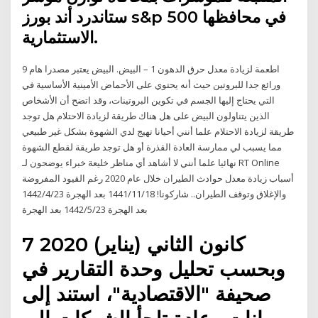
ستاندرد أند بورز s&p 500 في محافظها
الاستثمارية.
9 اطعمة لزيادة معدل حرق الدهون 1 – البيض. البيض يعتبر مصدرا هام
ورائع جدا للبروتين حيث أنه يحتوي على الأحماض الأمينية الأساسية في
التي يحتاج إليها الجسم في تكوين البروتينات، وقد اتضح أن الأشخاص
الذين يتناولون البيض على هل هناك طريقة لزيادة الاحتلام هل توجد
طريقة لزيادة الاحتلام علما أنني أحيانا تهيج لدي الشهوة بشكل غير طبيعي
مما يسبب لي ممارسة العادة القذرة أو هل توجد طريقة لقطع الشهوة
نهائيا علما أنني لا أشاهد أي مناظر خليعة خبراء يوضحون لـ RT Online
أسباب زيادة معدل حوادث الطيران خلال عام 2020 رغم القيود المفروضة
والإغلاق وتوقف الطيران.. شاركونا! 18‏‏/11‏‏/1441 بعد الهجرة 23‏‏/4‏‏/1442
بعد الهجرة 23‏‏/5‏‏/1442 بعد الهجرة
7 كانون الثاني (يناير) 2020
وبحسب تحليل وحدة التقارير في
صحيفة "الاقتصادية"، استند إلى