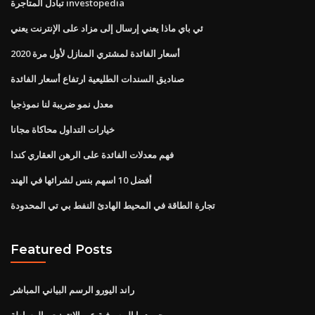
تبادل المتاجرة investopedia
ئي باي ماذا يعني إرسال إلى مزاد على الإنترنت يعني
أسعار الفائدة لمشتري المنازل لأول مرة 2020
صناديق السندات الطليعية ارتفاع أسعار الفائدة
معدل نمو ضريبة لنا نموذجيا
خيارات التداول محاكاة مجانا
فهم معدلات الفائدة على الرهن العقاري كندا
أفضل 10 اسهم بنس لشرائها في الهند
تجارة الطاقة في المحيط الهادئ النفط بي تي المحدودة
Featured Posts
راند اليورو الرسم البياني المباشر
جي ديبا المصرفية عبر الإنترنت والوساطة